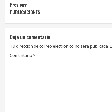
C
Previous:
PUBLICACIONES
o
n
t
Deja un comentario
i
Tu dirección de correo electrónico no será publicada.
L
n
Comentario
*
u
e
R
e
a