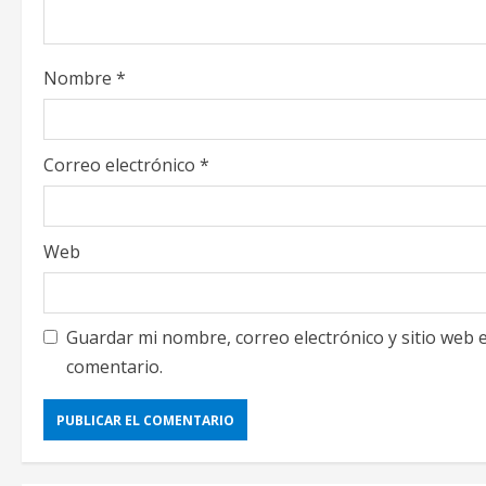
d
i
Nombre
*
n
g
Correo electrónico
*
Web
Guardar mi nombre, correo electrónico y sitio web
comentario.