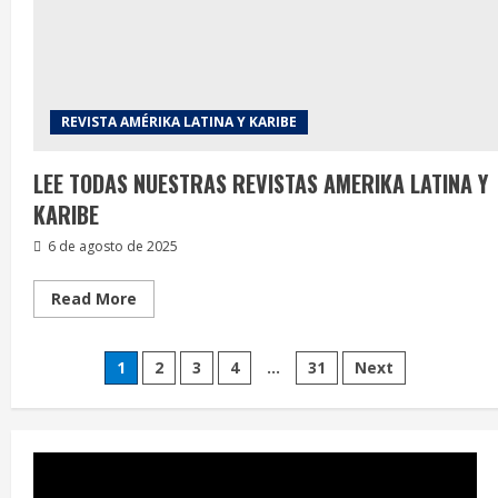
Grandes
Transformaciones
2025
–
2031:
Urge
salir
del
REVISTA AMÉRIKA LATINA Y KARIBE
retrogrado
rentismo
petrolero
LEE TODAS NUESTRAS REVISTAS AMERIKA LATINA Y
KARIBE
6 de agosto de 2025
Read
Read More
more
about
LEE
Posts
TODAS
1
2
3
4
…
31
Next
NUESTRAS
REVISTAS
pagination
AMERIKA
LATINA
Y
KARIBE