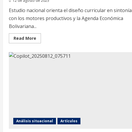
12 de agosto de 2025
Estudio nacional orienta el diseño curricular en sintonía
con los motores productivos y la Agenda Económica
Bolivariana...
Read
Read More
more
about
Formación
para
la
transformación:
Inces
presenta
mapa
de
intereses
formativos
según
edades
y
regiones
Análisis situacional
Artículos