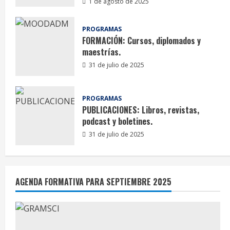
1 de agosto de 2025
Artículos
PROGRAMAS
FORMACIÓN: Cursos, diplomados y
Redes, marketing y malestar en la cultura
maestrías.
digital
31 de julio de 2025
13 de agosto de 2025
PROGRAMAS
PUBLICACIONES: Libros, revistas,
podcast y boletines.
31 de julio de 2025
Análisis situacional
Artículos
DESAFÍOS GEOPOLÍTICOS QUE ENFRENTA
AGENDA FORMATIVA PARA SEPTIEMBRE 2025
VENEZUELA EN LA ACTUALIDAD
12 de agosto de 2025