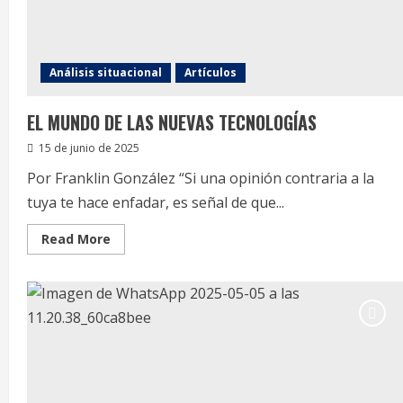
Wilfer
Bonilla
Análisis situacional
Artículos
EL MUNDO DE LAS NUEVAS TECNOLOGÍAS
15 de junio de 2025
Por Franklin González “Si una opinión contraria a la
tuya te hace enfadar, es señal de que...
Read
Read More
more
about
EL
MUNDO
DE
LAS
NUEVAS
TECNOLOGÍAS