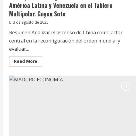
América Latina y Venezuela en el Tablero
Multipolar. Guyen Soto
3 de agosto de 2025
Resumen Analizar el ascenso de China como actor
central en la reconfiguración del orden mundial y
evaluar...
Read
Read More
more
about
China
y
la
Reconfiguración
del
Orden
Mundial:
América
Latina
y
Venezuela
en
el
Tablero
Multipolar.