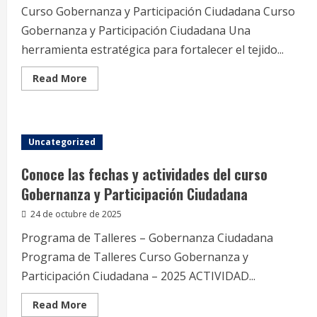
Curso Gobernanza y Participación Ciudadana Curso
Gobernanza y Participación Ciudadana Una
herramienta estratégica para fortalecer el tejido...
Read
Read More
more
about
Curso
Gobernanza
y
participación
Uncategorized
ciudadana
Conoce las fechas y actividades del curso
Gobernanza y Participación Ciudadana
24 de octubre de 2025
Programa de Talleres – Gobernanza Ciudadana
Programa de Talleres Curso Gobernanza y
Participación Ciudadana – 2025 ACTIVIDAD...
Read
Read More
more