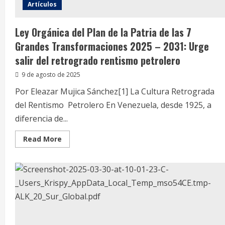
Artículos
Ley Orgánica del Plan de la Patria de las 7
Grandes Transformaciones 2025 – 2031: Urge
salir del retrogrado rentismo petrolero
9 de agosto de 2025
Por Eleazar Mujica Sánchez[1] La Cultura Retrograda
del Rentismo Petrolero En Venezuela, desde 1925, a
diferencia de...
Read
Read More
more
about
Ley
Orgánica
del
Plan
de
la
Patria
de
las
7