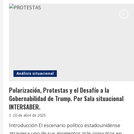
China
y
Venezuela:
Un
Diálogo
Geopolítico
para
un
Futuro
Compartido
Análisis situacional
Polarización, Protestas y el Desafío a la
Gobernabilidad de Trump. Por Sala situacional
INTERSABER.
20 de abril de 2025
Introducción El escenario político estadounidense
atraviesa uno de sus momentos más convulsos en