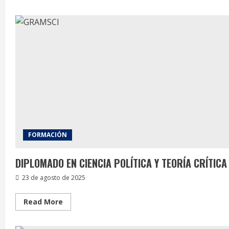
about
Conoce
las
fechas
y
actividades
del
curso
Gobernanza
y
Participación
Ciudadana
FORMACIÓN
DIPLOMADO EN CIENCIA POLÍTICA Y TEORÍA CRÍTICA
23 de agosto de 2025
Read
Read More
more
about
DIPLOMADO