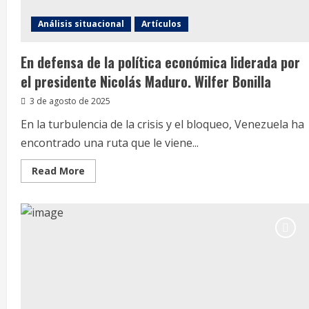
Guyen
Soto
Análisis situacional
Artículos
En defensa de la política económica liderada por
el presidente Nicolás Maduro. Wilfer Bonilla
3 de agosto de 2025
En la turbulencia de la crisis y el bloqueo, Venezuela ha
encontrado una ruta que le viene...
Read
Read More
more
about
En
defensa
de
la
política
económica
liderada
por
el
presidente
Nicolás
Maduro.