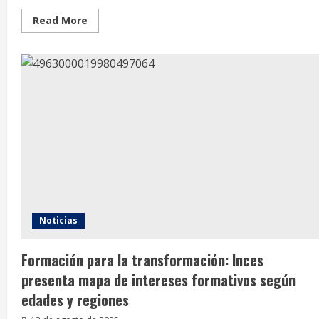
Read
Read More
more
about
Redes,
marketing
y
malestar
en
la
cultura
digital
Noticias
Formación para la transformación: Inces
presenta mapa de intereses formativos según
edades y regiones