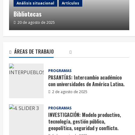
Análisis situacional
Artículos
Bibliotecas
20 de agosto de 2025
ÁREAS DE TRABAJO
PROGRAMAS
PASANTÍAS: Intercambio académico
Artículos
con universidades de América Latina.
Desbordes contrahegemónicos.
2 de agosto de 2025
20 de agosto de 2025
PROGRAMAS
INVESTIGACIÓN: Modelo productivo,
tecnología, gestión pública,
geopolítica, seguridad y conflicto.