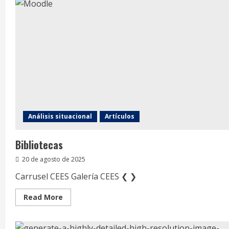
EN
CIENCIA
POLÍTICA
Y
TEORÍA
CRÍTICA
Análisis situacional
Artículos
Bibliotecas
20 de agosto de 2025
Carrusel CEES Galería CEES ❮ ❯
Read
Read More
more
about
Bibliotecas