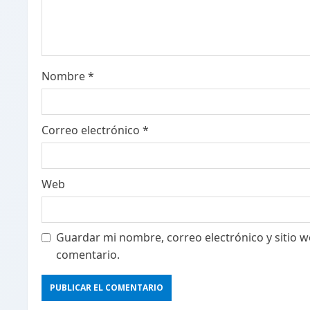
e
a
d
Nombre
*
i
n
Correo electrónico
*
g
Web
Guardar mi nombre, correo electrónico y sitio 
comentario.