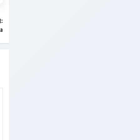
t:
na