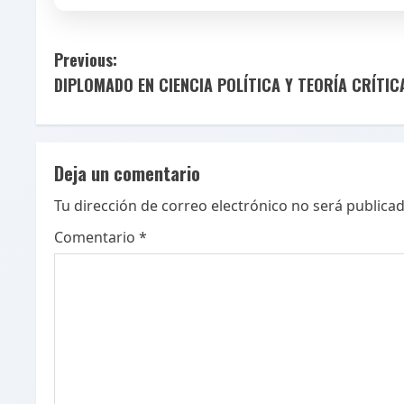
C
Previous:
DIPLOMADO EN CIENCIA POLÍTICA Y TEORÍA CRÍTIC
o
n
t
Deja un comentario
i
Tu dirección de correo electrónico no será publicad
Comentario
*
n
u
e
R