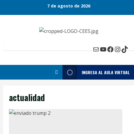
Skip
7 de agosto de 2026
to
content
Mail
YouTube
Faceboo
Insta
Tik
INGRESA AL AULA VIRTUAL
actualidad