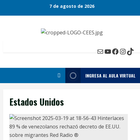
Skip
7 de agosto de 2026
to
content
Mail
YouTube
Faceboo
Insta
Tik
INGRESA AL AULA VIRTUAL
Estados Unidos