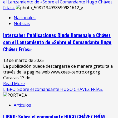
el Lanzamiento de «Sobre el Comandante Hugo Chávez
Frías»
Nacionales
Noticias
Intersaber Publicaciones Rinde Homenaje a Chávez
con el Lanzamiento de «Sobre el Comandante Hugo
Chávez Frías»
13 de marzo de 2025
La publicación puede descargarse de manera gratuita a
través de la pagina web www.cees-centro.org.org
Caracas 13 de...
Read
Read More
more
LIBRO: Sobre el comandante HUGO CHÁVEZ FRÍAS.
about
Intersaber
Artículos
Publicaciones
Rinde
LIBRO: Sobre el comandante HUGO CHÁVEZ FRÍAS.