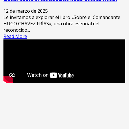
Homenaje
a
12 de marzo de 2025
Chávez
Le invitamos a explorar el libro «Sobre el Comandante
con
HUGO CHÁVEZ FRÍAS«, una obra esencial del
el
reconocido...
Lanzamiento
Read
Read More
de
more
«Sobre
about
el
LIBRO:
Comandante
Sobre
Hugo
el
Chávez
comandante
Frías»
HUGO
CHÁVEZ
FRÍAS.