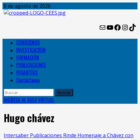
Skip
6 de agosto de 2026
to
content
Mail
YouTube
Facebo
Inst
Ti
Primary
CONÓCENOS
Menu
INVESTIGACIÓN
FORMACIÓN
PUBLICACIONES
PASANTÍAS
Contáctanos
Buscar:
INGRESA AL AULA VIRTUAL
Hugo chávez
Intersaber Publicaciones Rinde Homenaje a Chávez con