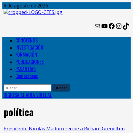
Skip
6 de agosto de 2026
to
content
Mail
YouTube
Facebo
Inst
Ti
Primary
CONÓCENOS
Menu
INVESTIGACIÓN
FORMACIÓN
PUBLICACIONES
PASANTÍAS
Contáctanos
Buscar:
INGRESA AL AULA VIRTUAL
política
Presidente Nicolás Maduro recibe a Richard Grenell en