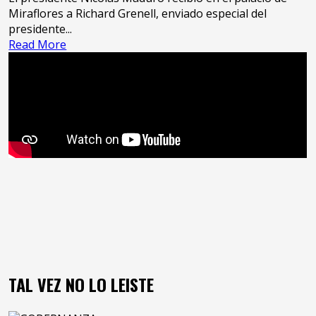
Miraflores a Richard Grenell, enviado especial del
presidente...
Read
Read More
more
about
Presidente
Nicolás
Maduro
recibe
a
Richard
Grenell
en
el
Palacio
de
Miraflores
TAL VEZ NO LO LEISTE