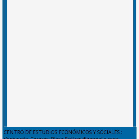
CENTRO DE ESTUDIOS ECONÓMICOS Y SOCIALES :
Venezuela, Caracas. Plaza Bolívar diagonal a casa