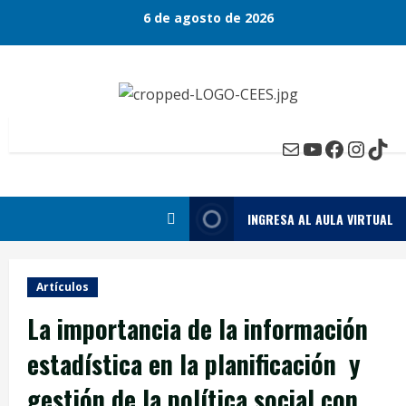
Skip
6 de agosto de 2026
to
content
Mail
YouTube
Faceboo
Insta
Tik
INGRESA AL AULA VIRTUAL
Artículos
La importancia de la información
estadística en la planificación y
gestión de la política social con