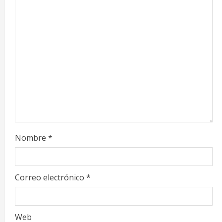
R
e
a
d
i
n
g
Nombre
*
Correo electrónico
*
Web