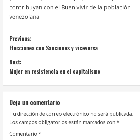
contribuyan con el Buen vivir de la población
venezolana.
C
Previous:
Elecciones con Sanciones y viceversa
o
Next:
n
Mujer en resistencia en el capitalismo
t
i
Deja un comentario
n
Tu dirección de correo electrónico no será publicada.
u
Los campos obligatorios están marcados con
*
e
Comentario
*