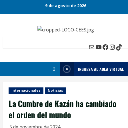
Skip
9 de agosto de 2026
to
content
Mail
YouTube
Faceboo
Insta
Tik
INGRESA AL AULA VIRTUAL
Internacionales
Noticias
La Cumbre de Kazán ha cambiado
el orden del mundo
5 de noviembre de 2024