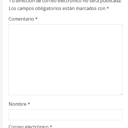
Tu dirección de correo electrónico no será publicada.
Los campos obligatorios están marcados con
*
R
Comentario
*
e
a
d
i
n
g
Nombre
*
Correo electrónico
*