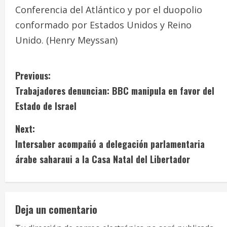
Conferencia del Atlántico y por el duopolio
conformado por Estados Unidos y Reino
Unido. (Henry Meyssan)
C
Previous:
Trabajadores denuncian: BBC manipula en favor del
o
Estado de Israel
n
Next:
t
Intersaber acompañó a delegación parlamentaria
i
árabe saharaui a la Casa Natal del Libertador
n
u
Deja un comentario
e