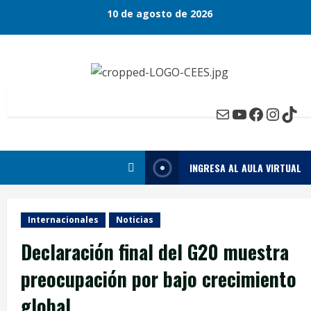
Skip
10 de agosto de 2026
to
content
Mail
YouTube
Faceboo
Insta
Tik
INGRESA AL AULA VIRTUAL
Internacionales
Noticias
Declaración final del G20 muestra
preocupación por bajo crecimiento
global