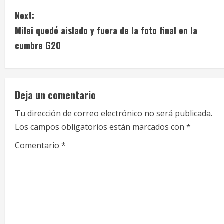
n
Next:
t
Milei quedó aislado y fuera de la foto final en la
i
cumbre G20
n
u
Deja un comentario
e
Tu dirección de correo electrónico no será publicada.
Los campos obligatorios están marcados con
*
R
Comentario
*
e
a
d
i