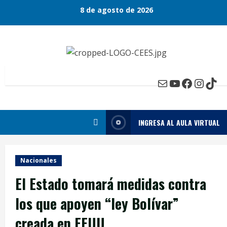
Skip
8 de agosto de 2026
to
content
Mail
YouTube
Faceboo
Insta
Tik
INGRESA AL AULA VIRTUAL
Nacionales
El Estado tomará medidas contra
los que apoyen “ley Bolívar”
creada en EEUU