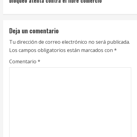
i
bloqueo atenta contra el libre comercio
n
u
Deja un comentario
e
Tu dirección de correo electrónico no será publicada.
Los campos obligatorios están marcados con
*
R
Comentario
*
e
a
d
i
n
g