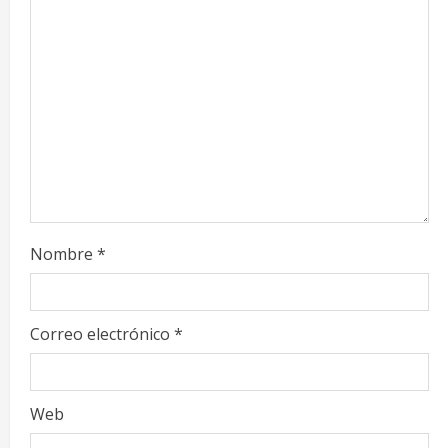
a
d
i
n
g
Nombre
*
Correo electrónico
*
Web