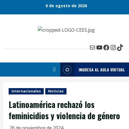
Skip
6 de agosto de 2026
to
content
Mail
YouTube
Faceboo
Insta
Tik
INGRESA AL AULA VIRTUAL
Internacionales
Noticias
Latinoamérica rechazó los
feminicidios y violencia de género
26 de noviembre de 2024