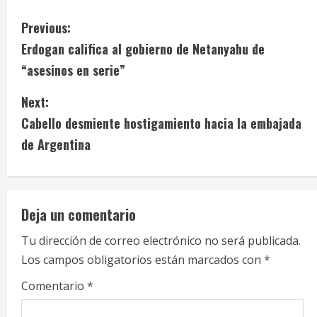
C
Previous:
Erdogan califica al gobierno de Netanyahu de
o
“asesinos en serie”
n
Next:
t
Cabello desmiente hostigamiento hacia la embajada
i
de Argentina
n
u
Deja un comentario
e
Tu dirección de correo electrónico no será publicada.
Los campos obligatorios están marcados con
*
R
Comentario
*
e