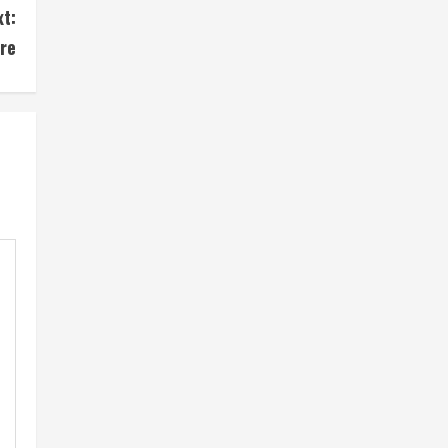
xt:
re