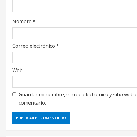
d
i
Nombre
*
n
g
Correo electrónico
*
Web
Guardar mi nombre, correo electrónico y sitio web
comentario.