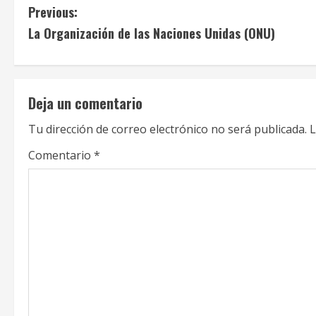
C
Previous:
La Organización de las Naciones Unidas (ONU)
o
n
t
Deja un comentario
i
Tu dirección de correo electrónico no será publicada.
L
n
Comentario
*
u
e
R
e
a