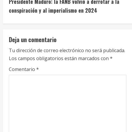
i
Presidente Maduro: la FANB volvió a derrotar a la
conspiración y al imperialismo en 2024
n
u
e
Deja un comentario
R
Tu dirección de correo electrónico no será publicada.
Los campos obligatorios están marcados con
*
e
Comentario
*
a
d
i
n
g