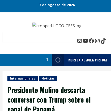
Skip
7 de agosto de 2026
to
content
Mail
YouTube
Faceboo
Insta
Tik
INGRESA AL AULA VIRTUAL
Internacionales
Noticias
Presidente Mulino descarta
conversar con Trump sobre el
canal de Panamá