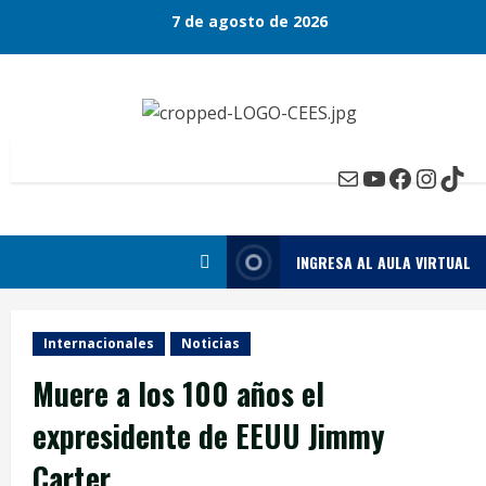
Skip
7 de agosto de 2026
to
content
Mail
YouTube
Faceboo
Insta
Tik
INGRESA AL AULA VIRTUAL
Internacionales
Noticias
Muere a los 100 años el
expresidente de EEUU Jimmy
Carter