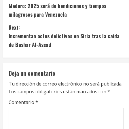
Maduro: 2025 será de bendiciones y tiempos
o
milagrosos para Venezuela
n
Next:
t
Incrementan actos delictivos en Siria tras la caída
i
de Bashar Al-Assad
n
u
Deja un comentario
e
Tu dirección de correo electrónico no será publicada.
Los campos obligatorios están marcados con
*
R
Comentario
*
e
a