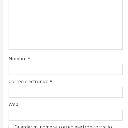
d
i
n
g
Nombre
*
Correo electrónico
*
Web
Guardar mi nombre, correo electrónico y sitio