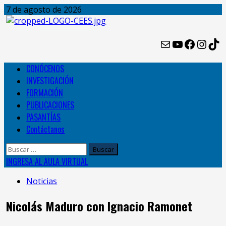
Skip
7 de agosto de 2026
to
content
Mail
YouTube
Facebo
Inst
Ti
Primary
CONÓCENOS
Menu
INVESTIGACIÓN
FORMACIÓN
PUBLICACIONES
PASANTÍAS
Contáctanos
Buscar:
INGRESA AL AULA VIRTUAL
Noticias
Nicolás Maduro con Ignacio Ramonet