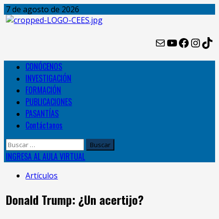
Skip
7 de agosto de 2026
to
content
Mail
YouTube
Facebo
Inst
Ti
Primary
CONÓCENOS
Menu
INVESTIGACIÓN
FORMACIÓN
PUBLICACIONES
PASANTÍAS
Contáctanos
Buscar:
INGRESA AL AULA VIRTUAL
Artículos
Donald Trump: ¿Un acertijo?