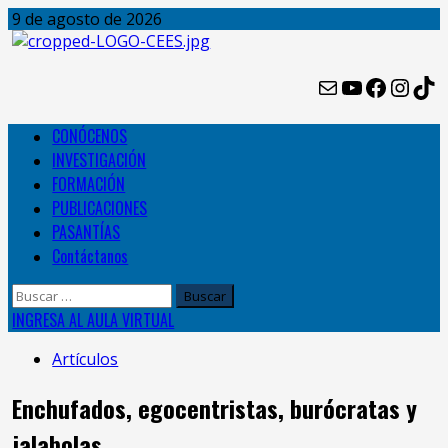
Skip
9 de agosto de 2026
to
content
Mail
YouTube
Facebo
Inst
Ti
Primary
CONÓCENOS
Menu
INVESTIGACIÓN
FORMACIÓN
PUBLICACIONES
PASANTÍAS
Contáctanos
Buscar:
INGRESA AL AULA VIRTUAL
Artículos
Enchufados, egocentristas, burócratas y
jalabolas