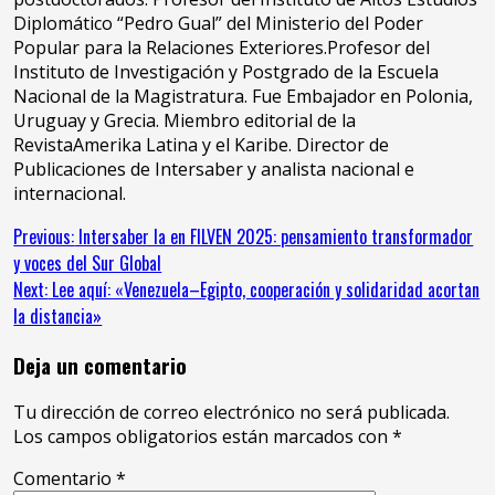
Diplomático “Pedro Gual” del Ministerio del Poder
Popular para la Relaciones Exteriores.Profesor del
Instituto de Investigación y Postgrado de la Escuela
Nacional de la Magistratura. Fue Embajador en Polonia,
Uruguay y Grecia. Miembro editorial de la
RevistaAmerika Latina y el Karibe. Director de
Publicaciones de Intersaber y analista nacional e
internacional.
Continue
Previous:
Intersaber la en FILVEN 2025: pensamiento transformador
y voces del Sur Global
Reading
Next:
Lee aquí: «Venezuela–Egipto, cooperación y solidaridad acortan
la distancia»
Deja un comentario
Tu dirección de correo electrónico no será publicada.
Los campos obligatorios están marcados con
*
Comentario
*