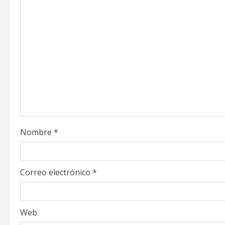
e
R
e
a
d
i
Nombre
*
n
g
Correo electrónico
*
Web