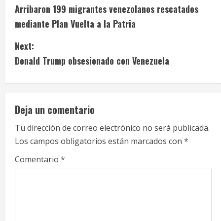
Arribaron 199 migrantes venezolanos rescatados
o
mediante Plan Vuelta a la Patria
n
Next:
t
Donald Trump obsesionado con Venezuela
i
n
Deja un comentario
u
Tu dirección de correo electrónico no será publicada.
e
Los campos obligatorios están marcados con
*
R
Comentario
*
e
a