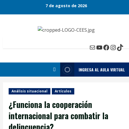
Skip
7 de agosto de 2026
to
content
Mail
YouTube
Faceboo
Insta
Tik
INGRESA AL AULA VIRTUAL
Análisis situacional
Artículos
¿Funciona la cooperación
internacional para combatir la
delincuencia?