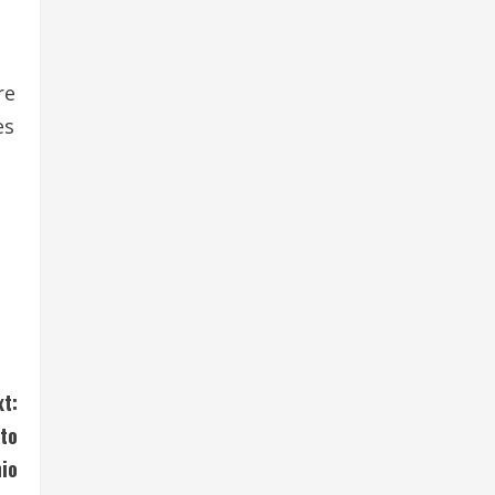
re
es
xt:
nto
io