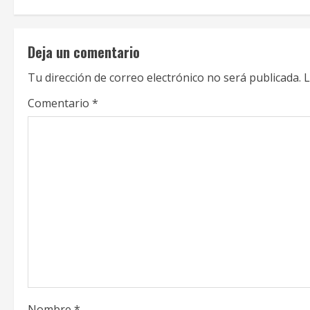
n
t
Deja un comentario
i
Tu dirección de correo electrónico no será publicada.
L
n
Comentario
*
u
e
R
e
a
d
i
Nombre
*